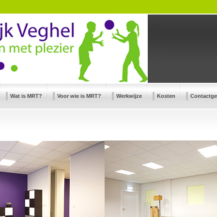
Wat is MRT?
Voor wie is MRT?
Werkwijze
Kosten
Contactg